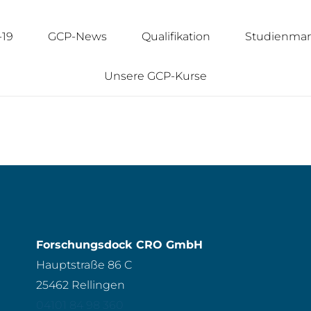
-19
GCP-News
Qualifikation
Studienma
Unsere GCP-Kurse
Forschungsdock CRO GmbH
Hauptstraße 86 C
25462 Rellingen
04101 84 98 360