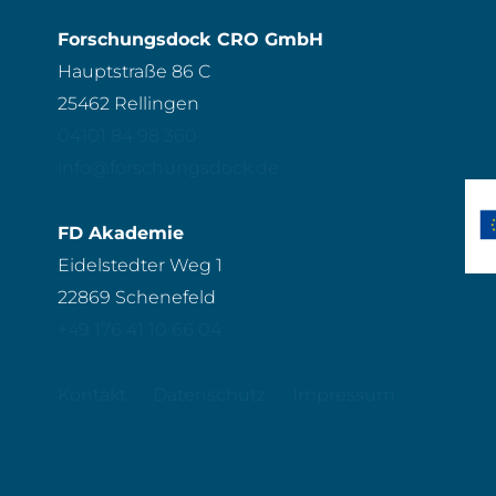
Forschungsdock CRO GmbH
Hauptstraße 86 C
25462 Rellingen
04101 84 98 360
info@forschungsdock.de
FD Akademie
Eidelstedter Weg 1
22869 Schenefeld
+49 176 41 10 66 04
Kontakt
Datenschutz
Impressum