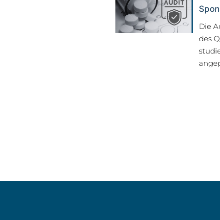
Spons
Die A
des Q
studi
angep