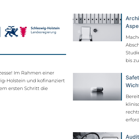
Archi
Aspe
Mache
Absch
Studi
bis z
ozesse! Im Rahmen einer
Safet
-Holstein und kofinanziert
Wich
em ersten Schritt die
Berei
klini
recht
erfor
Audit